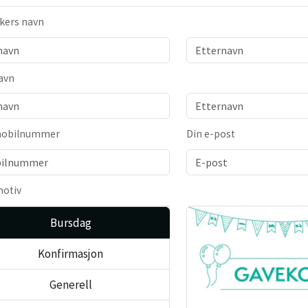
kers navn
navn
mobilnummer
Din e-post
motiv
Bursdag
Konfirmasjon
Generell