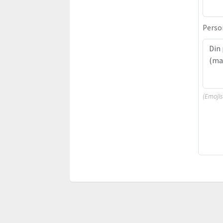
Person
(Emojis 