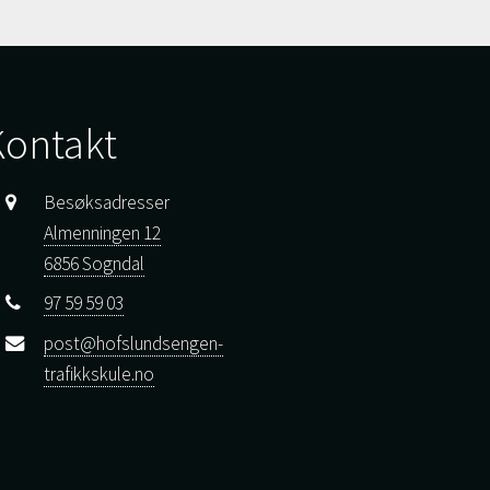
Kontakt
Besøksadresser
Almenningen 12
6856 Sogndal
97 59 59 03
post@hofslundsengen-
trafikkskule.no