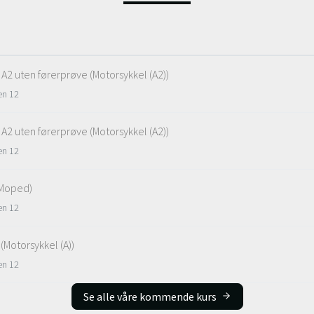
l A2 uten førerprøve (Motorsykkel (A2))
en 12
l A2 uten førerprøve (Motorsykkel (A2))
en 12
(Moped)
en 12
A (Motorsykkel (A))
en 12
Se alle våre kommende kurs