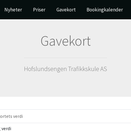
Nyheter
Priser
Gavekort
Bookingkalender
Gavekort
Hofslundsengen Trafikkskule AS
ortets verdi