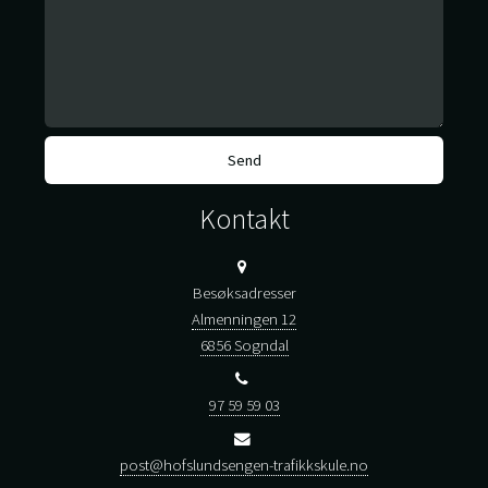
Kontakt
Besøksadresser
Almenningen 12
6856 Sogndal
97 59 59 03
post@hofslundsengen-trafikkskule.no