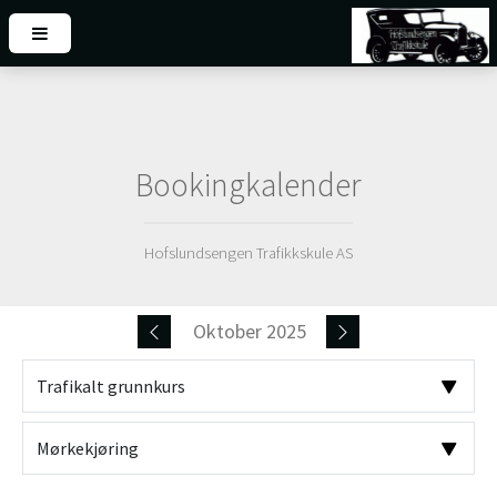
Bookingkalender
Hofslundsengen Trafikkskule AS
Oktober 2025