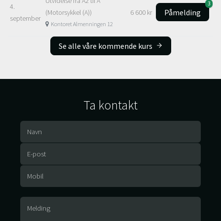
Utvidelse fra A2 til A
3
4.
Påmelding
(Motorsykkel (A))
6 600 kr
september
Kontoret Almenningen 12
Se alle våre kommende kurs
Ta kontakt