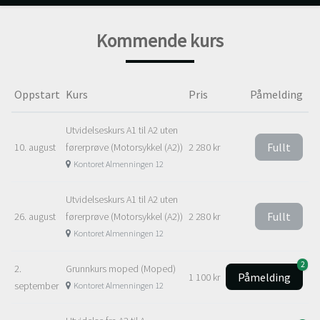
Kommende kurs
Oppstart
Kurs
Pris
Påmelding
Utvidelseskurs A1 til A2 uten
Fullt
10. august
førerprøve (Motorsykkel (A2))
2 280 kr
Kontoret Almenningen 12
Utvidelseskurs A1 til A2 uten
Fullt
26. august
førerprøve (Motorsykkel (A2))
2 280 kr
Kontoret Almenningen 12
2
2.
Grunnkurs moped (Moped)
Påmelding
1 100 kr
september
Kontoret Almenningen 12