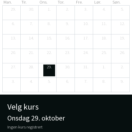
Man.
Tir.
Ons.
Tor.
Fre.
Lør.
Søn.
29.
30.
1.
2.
3.
4.
5.
6.
7.
8.
9.
10.
11.
12.
13.
14.
15.
16.
17.
18.
19.
20.
21.
22.
23.
24.
25.
26.
27.
28.
29.
30.
31.
1.
2.
3.
4.
5.
6.
7.
8.
9.
Velg kurs
Onsdag 29. oktober
Ingen kurs registrert