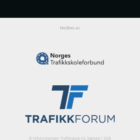
Medlem av:
© Hofslundsengen Trafikkskule AS, Sogndal / 2026